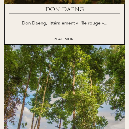
DON DAENG
Don Daeng, littéralement « l'île rouge »...
READ MORE