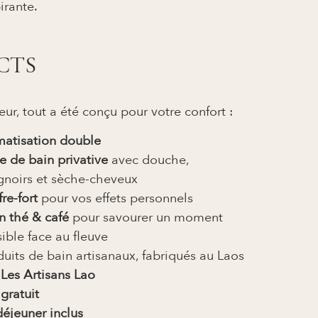
irante.
CTS
ieur, tout a été conçu pour votre confort :
matisation double
le de bain privative
avec douche,
gnoirs et sèche-cheveux
re-fort
pour vos effets personnels
n thé & café
pour savourer un moment
sible face au fleuve
duits de bain artisanaux, fabriqués au Laos
r
Les Artisans Lao
gratuit
déjeuner inclus