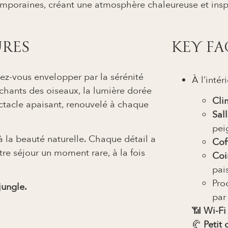
emporaines, créant une atmosphère chaleureuse et insp
URES
KEY FA
ssez-vous envelopper par la sérénité
À l’intér
 chants des oiseaux, la lumière dorée
Cli
ctacle apaisant, renouvelé à chaque
Sal
pei
 la beauté naturelle. Chaque détail a
Coff
re séjour un moment rare, à la fois
Coi
pai
Pro
jungle.
pa
📶
Wi-Fi 
🥐
Petit 