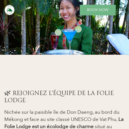
BOOK NOW
🌿 REJOIGNEZ L’ÉQUIPE DE LA FOLIE
LODGE
Nichée sur la paisible île de Don Daeng, au bord du
Mékong et face au site classé UNESCO de Vat Phu,
La
Folie Lodge est un écolodge de charme
situé au